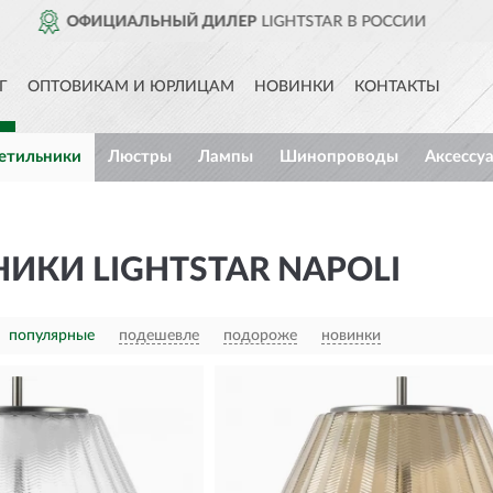
STAR В РОССИИ
ДОСТАВИМ
П
Г
ОПТОВИКАМ И ЮРЛИЦАМ
НОВИНКИ
КОНТАКТЫ
етильники
Люстры
Лампы
Шинопроводы
Аксессу
ИКИ LIGHTSTAR NAPOLI
популярные
подешевле
подороже
новинки