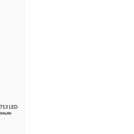
713 LED
оньяк