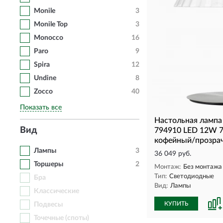
Monile
3
Monile Top
3
Monocco
16
Paro
9
Spira
12
Undine
8
Zocco
40
Показать все
Настольная ламп
Вид
794910 LED 12W 
кофейный/прозра
Лампы
3
36 049 руб.
Торшеры
2
Монтаж:
Без монтажа
Тип:
Светодиодные
Бра
Вид:
Лампы
Классические
КУПИТЬ
Подвесы
Точечные (споты)