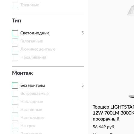
Трековые
Тип
Светодиодные
5
Галогенные
Люминесцентные
Накаливания
Монтаж
Без монтажа
5
Встраиваемые
Накладные
Торшер LIGHTSTA
Настенные
12W 700LM 3000K
Настольные
прозрачный
На трек
56 649 руб.