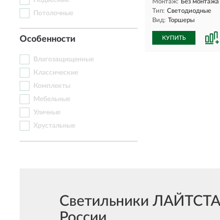
Подвесные
Монтаж:
Без монтажа
Тип:
Светодиодные
Потолочные
Вид:
Торшеры
Особенности
КУПИТЬ
Влагозащищенные
Классические
Комплекты
Мебельные
Уличные
Хрустальные
Светильники ЛАЙТСТАР 
России.