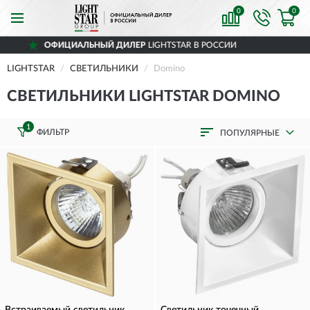
0
0
Й ДИЛЕР
LIGHTSTAR В РОССИИ
ДОСТАВИ
LIGHTSTAR
СВЕТИЛЬНИКИ
Domino
СВЕТИЛЬНИКИ LIGHTSTAR DOMINO
1
ФИЛЬТР
ПОПУЛЯРНЫЕ