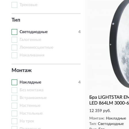
Трековые
Тип
Светодиодные
4
Галогенные
Люминесцентные
Накаливания
Монтаж
Накладные
4
Без монтажа
Бра LIGHTSTAR E
Встраиваемые
LED 864LM 3000-
Настенные
12 359 руб.
Настольные
Монтаж:
Накладные
На трек
Тип:
Светодиодные