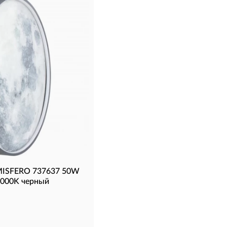
MISFERO 737637 50W
6000K черный