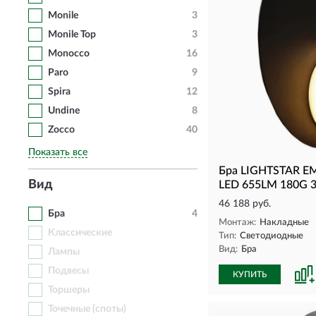
Monile
3
Monile Top
3
Monocco
16
Paro
9
Spira
12
Undine
8
Zocco
40
Показать все
Бра LIGHTSTAR E
Вид
LED 655LM 180G 
46 188 руб.
Бра
4
Монтаж:
Накладные
Классические
Тип:
Светодиодные
Вид:
Бра
Лампы
Подвесы
КУПИТЬ
Торшеры
Точечные (споты)