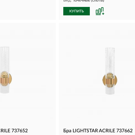
Вид:
Точечные (споты)
КУПИТЬ
RILE 737652
Бра LIGHTSTAR ACRILE 737662