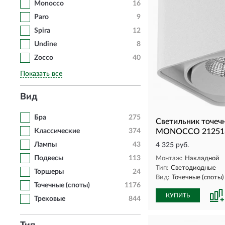
Monocco
16
Paro
9
Spira
12
Undine
8
Zocco
40
Показать все
Вид
Бра
275
Светильник точеч
Классические
374
MONOCCO 21251
Лампы
43
4 325 руб.
Подвесы
113
Монтаж:
Накладной
Тип:
Светодиодные
Торшеры
24
Вид:
Точечные (споты)
Точечные (споты)
1176
КУПИТЬ
Трековые
844