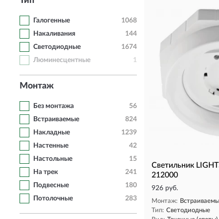
Тип
Галогенные
1068
Накаливания
144
Светодиодные
1674
Люминесцентные
1
Монтаж
Без монтажа
56
Встраиваемые
824
Накладные
1239
Настенные
42
Настольные
15
Cветильник LIGH
На трек
241
212000
Подвесные
180
926 руб.
Потолочные
283
Монтаж:
Встраиваем
Тип:
Светодиодные