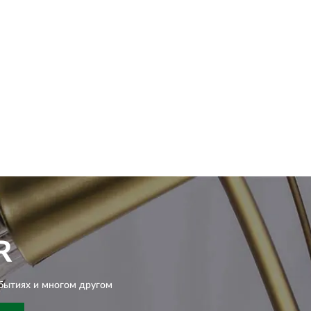
R
бытиях и многом другом