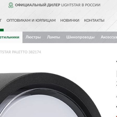
R В РОССИИ
ДОСТАВИМ
ПО 
Г
ОПТОВИКАМ И ЮРЛИЦАМ
НОВИНКИ
КОНТАКТЫ
етильники
Люстры
Лампы
Шинопроводы
Аксессу
HTSTAR PALETTO 382174