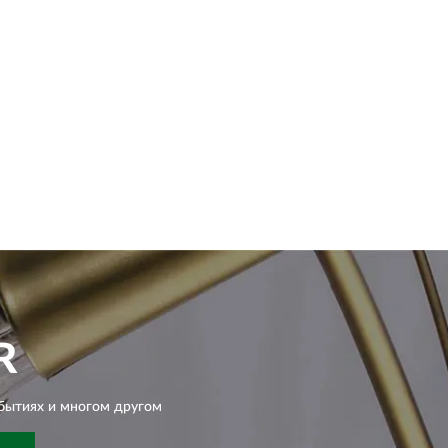
R
бытиях и многом другом