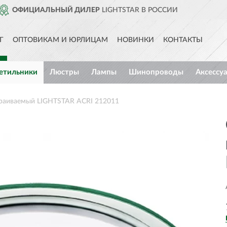
ССИИ
ДОСТАВИМ
ПО ВСЕЙ Р
Г
ОПТОВИКАМ И ЮРЛИЦАМ
НОВИНКИ
КОНТАКТЫ
етильники
Люстры
Лампы
Шинопроводы
Аксессу
траиваемый LIGHTSTAR ACRI 212011