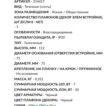
АРТИКУЛ
- 214417
ВИД
-
Точечные (споты)
ЗОНА РАЗМЕЩЕНИЯ
- Жилая / Общественная
КОЛИЧЕСТВО ПЛАФОНОВ (ДЕКОР ЭЛЕМ ВСТРОЙКИ),
ШТ (ЕСЛИ 0 - НЕТ)
- 1
ОСОБЕННОСТИ
- Влагозащищенные
ПЫЛЕВЛАГОЗАЩИТА, IP
- IP20
ТИП
-
Галогенные
ВЫСОТА, ММ
- 112
ДИАМЕТР ОСНОВАНИЯ (ОТВЕРСТИЯ ВСТРОЙКИ), ММ
- 75
ДИАМЕТР, ММ
- 75
КРЕПЛЕНИЕ, НА ПЛАНКУ / НА КРЮК / ПРУЖИННОЕ
- На основание
МАССА, КГ
- 0,351
СУММАРНАЯ МОЩНОСТЬ LED, ВТ
- 7
СУММАРНАЯ МОЩНОСТЬ ЛОН, ВТ
- 50
ЦВЕТ АРМАТУРЫ
- Черный
ЦВЕТ ПЛАФОНА (ДЕКОРА)
- Черный
СЕРИЯ
-
Ottico
Ottico Qua