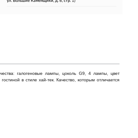
ул. Большие Каменщики, д. 6, стр. 1)
качества: галогеновые лампы, цоколь G9, 4 лампы, цвет
гостиной в стиле хай-тек. Качество, которым отличается