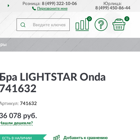
Розница:
8 (499) 322-10-06
Юрлица:
ССИИ
ПОЛНЫЙ
АССОР
8 (499) 450-86-44
Перезвоните мне
0
0
ары
Бра LIGHTSTAR Onda
741632
Артикул:
741632
36 078 руб.
Нашли дешевле?
Добавить к сравнению
ЕСТЬ В НАЛИЧИИ